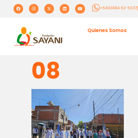
+5493884 62-5037
Quienes Somos
08